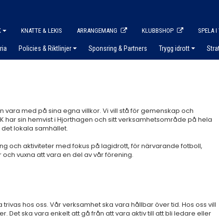
K
KNATTE & LEKIS
ARRANGEMANG
KLUBBSHOP
SPELA I
ria
Policies & Riktlinjer
Sponsring & Partners
Trygg idrott
Stra
kan vara med på sina egna villkor. Vi vill stå för gemenskap och
 IK har sin hemvist i Hjorthagen och sitt verksamhetsområde på hela
 det lokala samhället.
g och aktiviteter med fokus på lagidrott, för närvarande fotboll,
ch vuxna att vara en del av vår förening.
 trivas hos oss. Vår verksamhet ska vara hållbar över tid. Hos oss vill
et ska vara enkelt att gå från att vara aktiv till att bli ledare eller