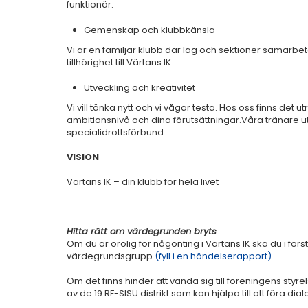
funktionär.
Gemenskap och klubbkänsla
Vi är en familjär klubb där lag och sektioner samarbetar
tillhörighet till Värtans IK.
Utveckling och kreativitet
Vi vill tänka nytt och vi vågar testa. Hos oss finns det u
ambitionsnivå och dina förutsättningar.Våra tränare utbil
specialidrottsförbund.
VISION
Värtans IK – din klubb för hela livet
Hitta rätt om värdegrunden bryts
Om du är orolig för någonting i Värtans IK ska du i första
värdegrundsgrupp
(fyll i en händelserapport)
Om det finns hinder att vända sig till föreningens styrel
av de 19 RF-SISU distrikt som kan hjälpa till att föra di