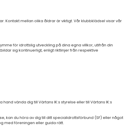
. Kontakt mellan olika åldrar är viktigt. Vår klubbklädsel visar vår
trymme för idrottslig utveckling på dina egna villkor, utifrån din
dar sig kontinuerligt, enligt riktlinjer från respektive
 hand vända dig till Värtans IK:s styrelse eller till Värtans IK:s
se, kan du höra av dig till ditt specialidrottsförbund (SF) eller något
alog med föreningen eller guida rätt.