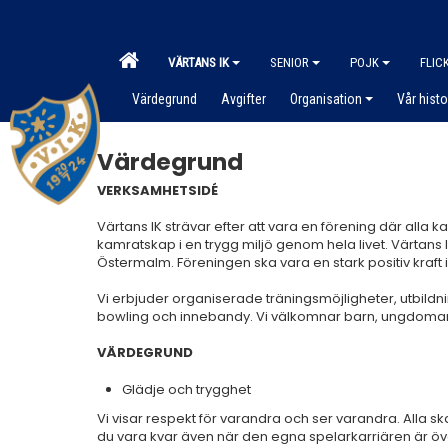
VÄRTANS IK
SENIOR
POJK
FLIC
Värdegrund
Avgifter
Organisation
Vår histo
Värdegrund
VERKSAMHETSIDÉ
Värtans IK strävar efter att vara en förening där alla 
kamratskap i en trygg miljö genom hela livet. Värtans
Östermalm. Föreningen ska vara en stark positiv kraft i
Vi erbjuder organiserade träningsmöjligheter, utbildnin
bowling och innebandy. Vi välkomnar barn, ungdomar o
VÄRDEGRUND
Glädje och trygghet
Vi visar respekt för varandra och ser varandra. Alla ska
du vara kvar även när den egna spelarkarriären är över. D