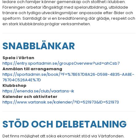
ledare och familjer känner gemenskap och stolthet i klubben.
Föreningen arbetar långsiktigt med spelarutbildning, utbildade
tränare och tydliga utvecklingsmiljöer anpassade efter ålder och
spelform. Samtidigt är vi en breddförening där glädje, respekt och
en stark klubbkänsla präglar verksamheten.
SNABBLÄNKAR
Spela i Värtan
https://entry.sportadmin.se/groupsOverview?uid=ahCsb7
Anmälan till arrangemang
https://sportadmin.se/book/?F=%7BE67D8A26-D598-4B35-AA8E-
76704C526A4E%7D
Klubbshop
https://enenda.se/club/vaartans-ik
Kalender och aktiviteter
https://www.vartansik.se/kalender/?ID=521973&ID=521973
STÖD OCH DELBETALNING
Det finns möjlighet att söka ekonomiskt stöd via Värtafonden.