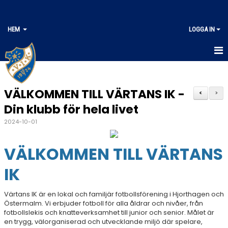
HEM
LOGGA IN
HEM
VÄLKOMMEN TILL VÄRTANS IK -
<
>
Din klubb för hela livet
2024-10-01
VÄLKOMMEN TILL VÄRTANS
IK
Värtans IK är en lokal och familjär fotbollsförening i Hjorthagen och
Östermalm. Vi erbjuder fotboll för alla åldrar och nivåer, från
fotbollslekis och knatteverksamhet till junior och senior. Målet är
en trygg, välorganiserad och utvecklande miljö där spelare,