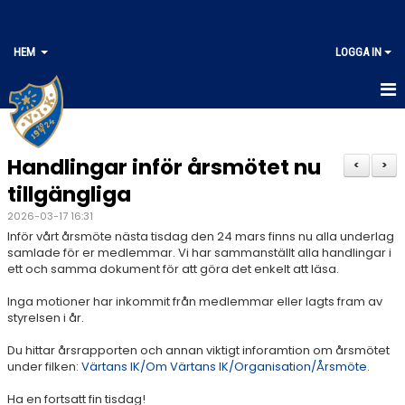
HEM
LOGGA IN
HEM
Handlingar inför årsmötet nu
<
>
tillgängliga
2026-03-17 16:31
Inför vårt årsmöte nästa tisdag den 24 mars finns nu alla underlag
samlade för er medlemmar. Vi har sammanställt alla handlingar i
ett och samma dokument för att göra det enkelt att läsa.
Inga motioner har inkommit från medlemmar eller lagts fram av
styrelsen i år.
Du hittar årsrapporten och annan viktigt inforamtion om årsmötet
under filken:
Värtans IK/Om Värtans IK/Organisation/Årsmöte
.
Ha en fortsatt fin tisdag!