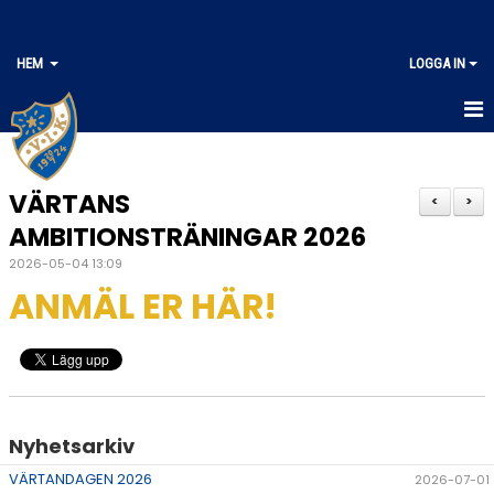
HEM
LOGGA IN
HEM
VÄRTANS
<
>
AMBITIONSTRÄNINGAR 2026
2026-05-04 13:09
ANMÄL ER HÄR!
Nyhetsarkiv
VÄRTANDAGEN 2026
2026-07-01