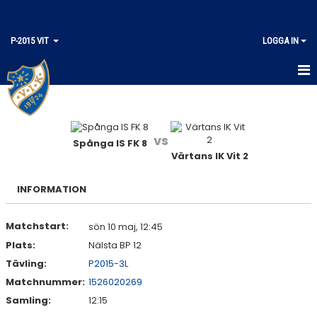
P-2015 VIT
LOGGA IN
HEM
KALENDER
vs
Spånga IS FK 8
Värtans IK Vit 2
MATCHER
TRUPPEN
INFORMATION
Matchstart:
sön 10 maj, 12:45
Plats:
Nälsta BP 12
Tävling:
P2015-3L
Matchnummer:
1526020269
Samling:
12:15