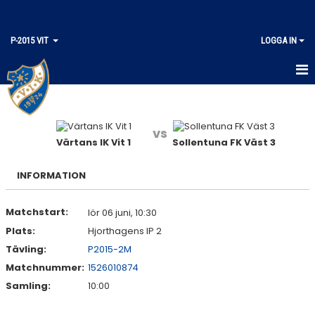
P-2015 VIT
LOGGA IN
HEM
KALENDER
vs
Värtans IK Vit 1
Sollentuna FK Väst 3
MATCHER
INFORMATION
TRUPPEN
Matchstart:
lör 06 juni, 10:30
Plats:
Hjorthagens IP 2
Tävling:
P2015-2M
Matchnummer:
1526010874
Samling:
10:00