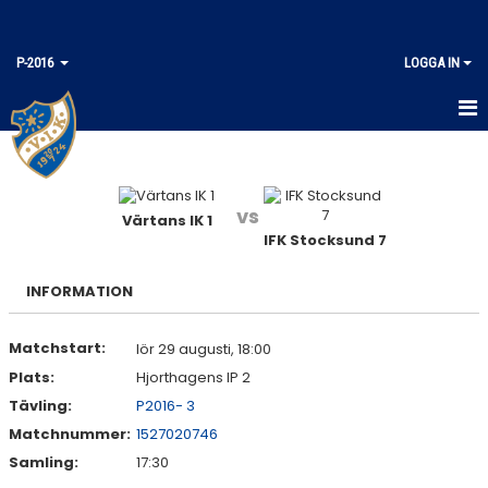
P-2016
LOGGA IN
HEM
KALENDER
vs
Värtans IK 1
IFK Stocksund 7
MATCHER
TRUPPEN
INFORMATION
Matchstart:
lör 29 augusti, 18:00
Plats:
Hjorthagens IP 2
Tävling:
P2016- 3
Matchnummer:
1527020746
Samling:
17:30