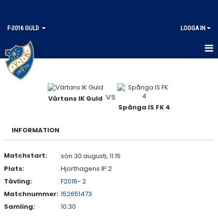
F-2016 GULD
LOGGA IN
HEM
KALENDER
vs
Värtans IK Guld
Spånga IS FK 4
MATCHER
TRUPPEN
INFORMATION
Matchstart:
sön 30 augusti, 11:15
Plats:
Hjorthagens IP 2
Tävling:
F2016- 2
Matchnummer:
152651473
Samling:
10:30