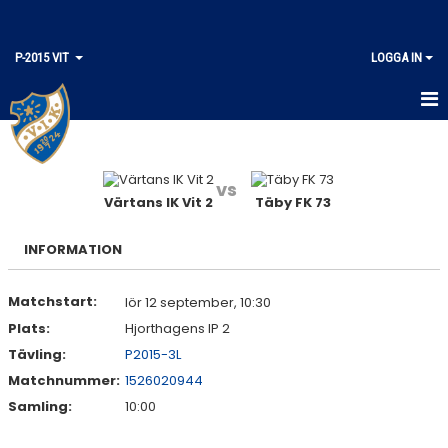
P-2015 VIT
LOGGA IN
HEM
KALENDER
vs
Värtans IK Vit 2
Täby FK 73
MATCHER
INFORMATION
TRUPPEN
Matchstart:
lör 12 september, 10:30
Plats:
Hjorthagens IP 2
Tävling:
P2015-3L
Matchnummer:
1526020944
Samling:
10:00