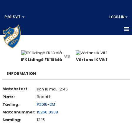
P-2015 VIT
LOGGA IN
HEM
KALENDER
vs
IFK Lidingö FK 18 blå
Värtans IK Vit 1
MATCHER
INFORMATION
TRUPPEN
Matchstart:
sön 10 maj, 12:45
Plats:
Bodal 1
Tävling:
P2015-2M
Matchnummer:
1526010388
Samling:
12:15