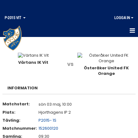
P-2015 VIT
LOGGA IN
HEM
KALENDER
Värtans IK Vit
vs
Österåker United FK
MATCHER
Orange
TRUPPEN
INFORMATION
Matchstart:
sön 03 maj, 10:00
Plats:
Hjorthagens IP 2
Tävling:
P2015- 1S
Matchnummer:
152600120
Samling:
09:30