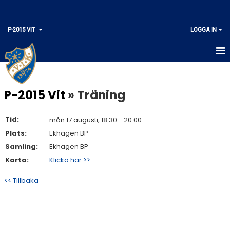
P-2015 VIT
LOGGA IN
HEM
P-2015 Vit
» Träning
KALENDER
MATCHER
Tid:
mån 17 augusti, 18:30 - 20:00
Plats:
Ekhagen BP
TRUPPEN
Samling:
Ekhagen BP
Karta:
Klicka här >>
<< Tillbaka