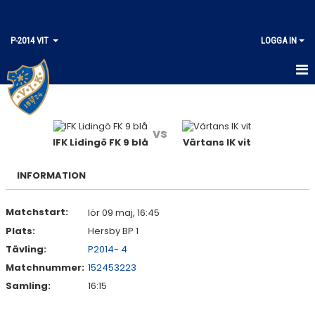
P-2014 VIT
LOGGA IN
HEM
KALENDER
vs
IFK Lidingö FK 9 blå
Värtans IK vit
MATCHER
INFORMATION
TRUPPEN
Matchstart:
lör 09 maj, 16:45
Plats:
Hersby BP 1
Tävling:
P2014- 4
Matchnummer:
152453223
Samling:
16:15