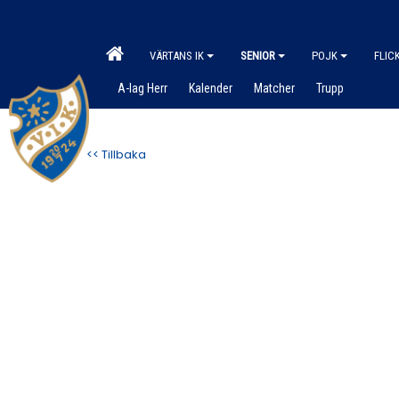
VÄRTANS IK
SENIOR
POJK
FLIC
A-lag Herr
Kalender
Matcher
Trupp
<< Tillbaka