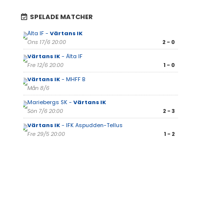
SPELADE MATCHER
Älta IF -
Värtans IK
Ons 17/6 20:00
2 - 0
Värtans IK
- Älta IF
Fre 12/6 20:00
1 - 0
Värtans IK
- MHFF B
Mån 8/6
Mariebergs SK -
Värtans IK
Sön 7/6 20:00
2 - 3
Värtans IK
- IFK Aspudden-Tellus
Fre 29/5 20:00
1 - 2