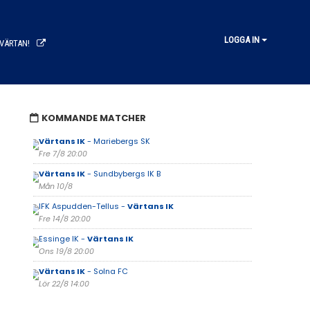
LOGGA IN
 VÄRTAN!
KOMMANDE MATCHER
Värtans IK
- Mariebergs SK
Fre 7/8 20:00
Värtans IK
- Sundbybergs IK B
Mån 10/8
IFK Aspudden-Tellus -
Värtans IK
Fre 14/8 20:00
Essinge IK -
Värtans IK
Ons 19/8 20:00
Värtans IK
- Solna FC
Lör 22/8 14:00